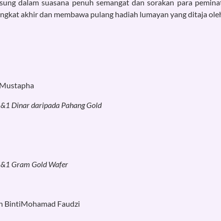
gsung dalam suasana penuh semangat dan sorakan para peminat
ringkat akhir dan membawa pulang hadiah lumayan yang ditaja ole
d Mustapha
fi &1 Dinar daripada Pahang Gold
ofi &1 Gram Gold Wafer
h BintiMohamad Faudzi