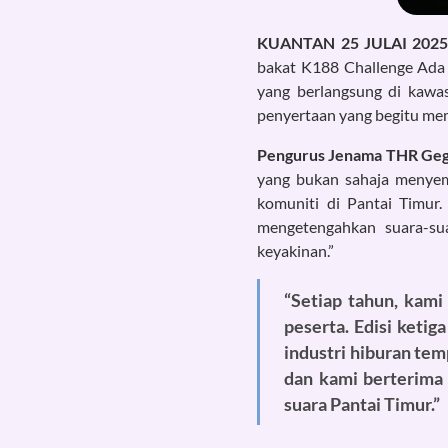
KUANTAN 25 JULAI 202
bakat K188 Challenge Ada 
yang berlangsung di kawa
penyertaan yang begitu mem
Pengurus Jenama THR Geg
yang bukan sahaja menyem
komuniti di Pantai Timur
mengetengahkan suara-s
keyakinan.”
“Setiap tahun, kami
peserta. Edisi keti
industri hiburan t
dan kami berterima
suara Pantai Timur.”