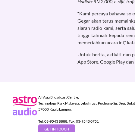
Hadiah: RM2,000, e-sijil, tro
“Kami percaya bahawa soko
Gegar akan terus memainka
siaran radio kami, serta sa
tinggi tahniah kepada se
memeriahkan acara ini,” kat
Untuk berita, aktiviti da
App Store, Google Play dan
All Asia Broadcast Centre,
Technology Park Malaysia, Lebuhraya Puchong-Sg. Besi, Bukit J
57000 Kuala Lumpur.
Tel: 03-9543 8888, Fax: 03-9543 0751
GET IN TOUCH