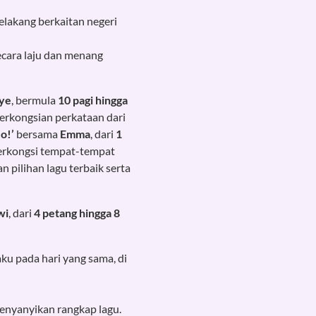
elakang berkaitan negeri
cara laju dan menang
ye
, bermula
10 pagi hingga
perkongsian perkataan dari
o!’
bersama
Emma
, dari
1
erkongsi tempat-tempat
pilihan lagu terbaik serta
wi
, dari
4 petang hingga 8
ku pada hari yang sama, di
nyanyikan rangkap lagu.