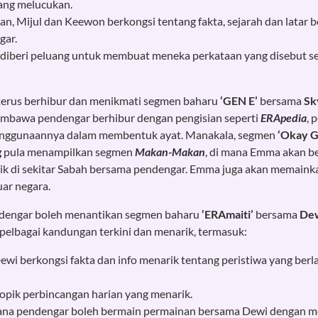
yang melucukan.
, Mijul dan Keewon berkongsi tentang fakta, sejarah dan latar b
gar.
diberi peluang untuk membuat meneka perkataan yang disebut se
 terus berhibur dan menikmati segmen baharu
‘GEN E’
bersama
Sk
mbawa pendengar berhibur dengan pengisian seperti
ERApedia
, 
penggunaannya dalam membentuk ayat. Manakala, segmen
‘Okay G
g
pula menampilkan segmen
Makan-Makan
, di mana Emma akan b
k di sekitar Sabah bersama pendengar. Emma juga akan memainkan 
uar negara.
endengar boleh menantikan segmen baharu
‘ERAmaiti’
bersama
De
elbagai kandungan terkini dan menarik, termasuk:
wi berkongsi fakta dan info menarik tentang peristiwa yang berla
opik perbincangan harian yang menarik.
ana pendengar boleh bermain permainan bersama Dewi dengan me