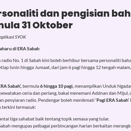
rsonaliti dan pengisian ba
ula 31 Oktober
 aplikasi SYOK
Baharu di ERA Sabah
a radio No. 1 di Sabah kini boleh berhibur bersama personaliti bah
tiap Isnin hingga Jumaat, dari jam 6 pagi hingga 12 tengah malam, 
ERA Sabah’,
bermula
6 hingga 10 pagi,
menampilkan Unduk Ngad
rpewatakan ceria dan periang, bakal menemani Addnan dan Mijul, 
an penyiaran radio. Pendengar boleh menikmati
‘Pagi ERA Sabah’
terkini termasuk:
ntai tiga sahabat baik tentang topik semasa yang tular.
Sabah mengupas pelbagai perbincangan harian berkaitan merangku