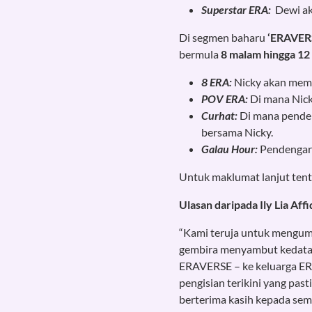
Superstar ERA:
Dewi ak
Di segmen baharu
‘ERAVER
bermula
8 malam hingga 12
8 ERA:
Nicky akan mema
POV ERA:
Di mana Nick
Curhat:
Di mana penden
bersama Nicky.
Galau Hour:
Pendengar 
Untuk maklumat lanjut tenta
Ulasan daripada Ily Lia A
“Kami teruja untuk mengum
gembira menyambut kedatang
ERAVERSE – ke keluarga ERA
pengisian terikini yang pas
berterima kasih kepada sem