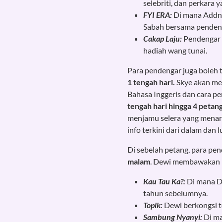
selebriti, dan perkara 
FYI ERA:
Di mana Addnan
Sabah bersama penden
Cakap Laju:
Pendengar 
hadiah wang tunai.
Para pendengar juga boleh
1 tengah hari.
Skye akan me
Bahasa Inggeris dan cara 
tengah hari hingga 4 petan
menjamu selera yang menari
info terkini dari dalam dan l
Di sebelah petang, para p
malam
. Dewi membawakan p
Kau Tau Ka?:
Di mana De
tahun sebelumnya.
Topik:
Dewi berkongsi t
Sambung Nyanyi:
Di m