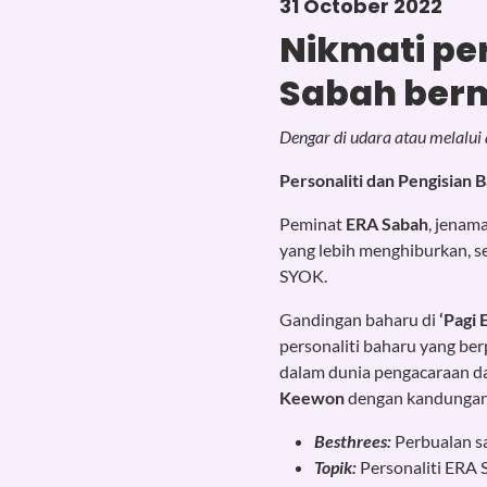
31 October 2022
Nikmati pe
Sabah berm
Dengar di udara atau melalui
Personaliti dan Pengisian 
Peminat
ERA Sabah
, jenam
yang lebih menghiburkan, se
SYOK.
Gandingan baharu di
‘Pagi 
personaliti baharu yang be
dalam dunia pengacaraan d
Keewon
dengan kandungan 
Besthrees:
Perbualan sa
Topik:
Personaliti ERA 