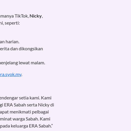
tamanya TikTok,
Nicky
,
, seperti:
an harian.
erita dan dikongsikan
menjelang lewat malam.
era.syok.my
.
ndengar setia kami. Kami
i ERA Sabah serta Nicky di
dapat menikmati pelbagai
n minat warga Sabah. Kami
pada keluarga ERA Sabah.”