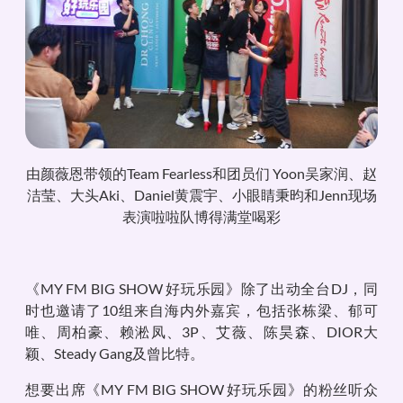
由颜薇恩带领的Team Fearless和团员们 Yoon吴家润、赵
洁莹、大头Aki、Daniel黄震宇、小眼睛秉昀和Jenn现场
表演啦啦队博得满堂喝彩
《MY FM BIG SHOW 好玩乐园》除了出动全台DJ，同
时也邀请了10组来自海内外嘉宾，包括张栋梁、郁可
唯、周柏豪、赖淞凤、3P、艾薇、陈昊森、DIOR大
颖、Steady Gang及曾比特。
想要出席《MY FM BIG SHOW 好玩乐园》的粉丝听众