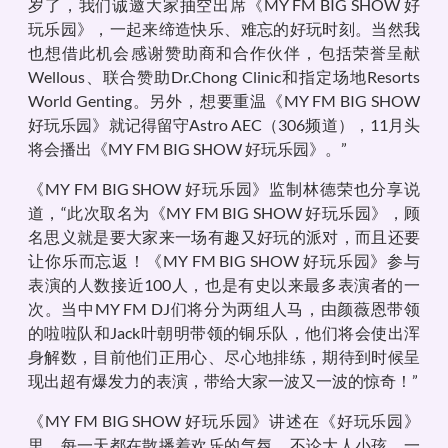
岁了，我们诚邀大家抽空出席《MY FM BIG SHOW 好
玩乐园》，一起来缔造快乐、难忘的好玩时刻。当然我
也想借此机会感谢赞助商和合作伙伴，包括荣誉呈献
Wellous、联合赞助Dr.Chong Clinic和指定场地Resorts
World Genting。另外，想要重温《MY FM BIG SHOW
好玩乐园》就记得留守Astro AEC（306频道），11月头
将会播出《MY FM BIG SHOW 好玩乐园》。”
《MY FM BIG SHOW 好玩乐园》监制林德荣也分享说
道，“此次取名为《MY FM BIG SHOW 好玩乐园》，顾
名思义就是要大家来一场有趣又好玩的派对，而且还要
让你乐而忘返！《MY FM BIG SHOW 好玩乐园》参与
表演的人数接近100人，也是有史以来最多表演者的一
次。当中MY FM DJ们将分为两组人马，由颜薇恩带领
的啦啦队和Jack叶朝明带领的铜乐队，他们将会使出浑
身解数，目前他们正用心、尽心地排练，期待到时候呈
现出超有爆发力的表演，带给大家一波又一波的惊奇！”
《MY FM BIG SHOW 好玩乐园》讲述在《好玩乐园》
里，每一天都在散播着欢乐的气氛，不论大人小孩，一