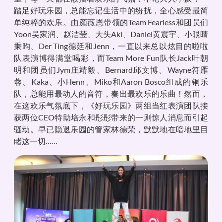
踏足好玩乐园，总能忘记生活中的纷扰，全心感受最简
单纯粹的欢乐。由颜薇恩带领的Team Fearless和团员们
Yoon吴家润、赵洁莹、大头Aki、Daniel黄震宇、小眼睛
秉昀、Der Ting德廷和Jenn，一直以来总以炫目的啦啦
队表演博得满堂喝彩，而Team More Fun队长Jack叶朝
明和团员们Jym庄靖毅、Bernard邱文博、Wayne符雁
蓉、Kaka、小Henn、Miko和Aaron Bosco组成的铜乐
队，总能用最动人的音符，奏出最欢乐的乐曲！然而，
在这欢乐气氛底下，《好玩乐园》两组当红表演团队接
获两位CEO特助培永和彤彤带来的一则惊人消息而引起
骚动。早已隐退乐园的管家林德荣，默默地在暗地里目
睹这一切……