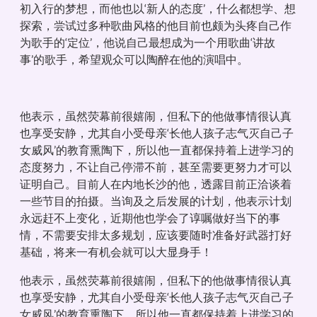
初入行的梦想，而他也以‘新人的态度’，什么都想学、想
探索，尝试过多种歌曲风格的他目前也颇为头疼自己作
为歌手的‘定位’，他说自己最想成为一个用歌曲‘讲故
事’的歌手，希望观众可以陶醉在他的演唱中。
他表示，虽然荧幕前很嬉闹，但私下的他做事情很认真
也享受安静，尤其自小受母亲‘长他人孩子志气灭自己子
女威风’的教育熏陶下，所以他一直都保持着上进学习的
态度努力，不让自己停滞不前，甚至需要更努力才可以
证明自己。目前人在内地长沙的他，透露目前正洽谈着
一些节目的拍摄。当询及之后发展的计划，他表示计划
永远赶不上变化，近期他也学会了谆嘱做好当下的事
情，不需要安排太多规划，应该要随时准备好武器打好
基础，将来一有机会就可以大显身手！
他表示，虽然荧幕前很嬉闹，但私下的他做事情很认真
也享受安静，尤其自小受母亲‘长他人孩子志气灭自己子
女威风’的教育熏陶下，所以他一直都保持着上进学习的