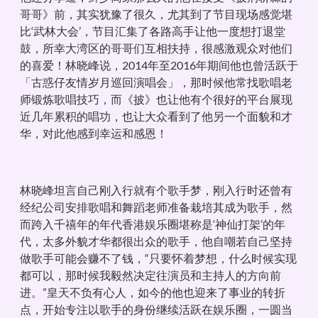
哥哥》前，其实犹豫了很久，尤其到了节目现场感觉堪
比‘武林大会’，节目汇集了各路高手让他一度想打退堂
鼓，所幸大湾区的哥哥们互相扶持，很感激观众对他们
的喜爱！林晓峰说，2014年至2016年期间他也曾活跃于
「古惑仔友情岁月巡回演唱会」，那时候他常找歌唱老
师锻炼歌唱技巧，而《披》也让他有个很好的平台展现
近几年累积的唱功，也让大众看到了他另一个面貌和才
华，对此他感到幸运和感恩！
林晓峰坦言自己刚入行就有个歌手梦，刚入行时还曾有
经纪公司安排歌唱和舞蹈老师准备栽培其成为歌手，然
而跨入千禧年的年代香港娱乐圈堪称是‘神仙打架’的年
代，太多外貌才华都很出众的歌手，他自嘲若自己坚持
做歌手可能会赚不了钱，“只要怀着梦想，什么时候实现
都可以，那时候我毅然决定往演员和主持人的方向前
进。”皇天不负有心人，如今的他也迎来了事业的转折
点，开始专注以歌手的身份继续活跃在娱乐圈，一圆当