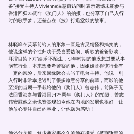
备”接受主持人Vivienne温慧茵访问时表示遗憾未能参与
香港回归25周年《奖门人》的拍摄，也分享了自己入行
时的歌手梦，还差点在《披》打退堂鼓的故事。
林晓峰在荧幕前给人的形象一直是古灵精怪和搞笑的，
他说这样的个性归功于受喜爱热闹、听歌的爸爸影响，
耳濡目染下对‘娱乐’不陌生，少年时期的他没想过要从事
演艺行业，本来想要考警察的他，因姐姐觉得该行业有
一定的风险，后来因缘际会去当了电台主持。他说，刚
入行时非常幸运遇到了很多愿意分享的前辈，而影响他
至深的当属一手栽培他的《奖门人》曾志伟，前阵子无
法回香港参与香港回归25周年《奖门人》的拍摄，曾志
伟安慰他之余也赞赏现如今他在内地的发展也很好，让
他放心专注自己的事业，让他颇为感动！
他还分享道，鲜少离家那么久的他在接受《披荆斩棘的