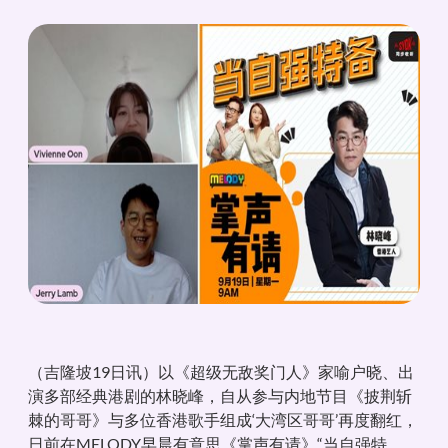
（吉隆坡19日讯）以《超级无敌奖门人》家喻户晓、出
演多部经典港剧的林晓峰，自从参与内地节目《披荆斩
棘的哥哥》与多位香港歌手组成‘大湾区哥哥’再度翻红，
日前在MELODY早晨有意思《掌声有请》“当自强特