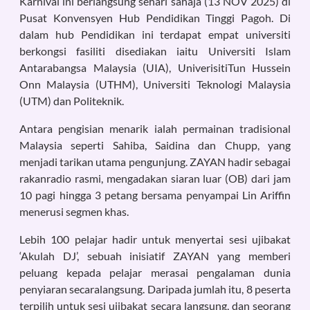
Karnival ini berlangsung sehari sahaja (13 NOV 2025) di
Pusat Konvensyen Hub Pendidikan Tinggi Pagoh. Di
dalam hub Pendidikan ini terdapat empat universiti
berkongsi fasiliti disediakan iaitu Universiti Islam
Antarabangsa Malaysia (UIA), UniverisitiTun Hussein
Onn Malaysia (UTHM), Universiti Teknologi Malaysia
(UTM) dan Politeknik.
Antara pengisian menarik ialah permainan tradisional
Malaysia seperti Sahiba, Saidina dan Chupp, yang
menjadi tarikan utama pengunjung. ZAYAN hadir sebagai
rakanradio rasmi, mengadakan siaran luar (OB) dari jam
10 pagi hingga 3 petang bersama penyampai Lin Ariffin
menerusi segmen khas.
Lebih 100 pelajar hadir untuk menyertai sesi ujibakat
‘Akulah DJ’, sebuah inisiatif ZAYAN yang memberi
peluang kepada pelajar merasai pengalaman dunia
penyiaran secaralangsung. Daripada jumlah itu, 8 peserta
terpilih untuk sesi ujibakat secara langsung, dan seorang